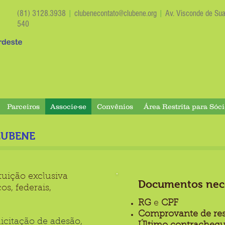
(81) 3128.3938
|
clubenecontato@clubene.org
|
Av. Visconde de Suas
540
Parceiros
Associe-se
Convênios
Área Restrita para Sóci
CLUBENE
tuição exclusiva
Documentos nec
os, federais,
RG
e
CPF
Comprovante de res
icitação de adesão,