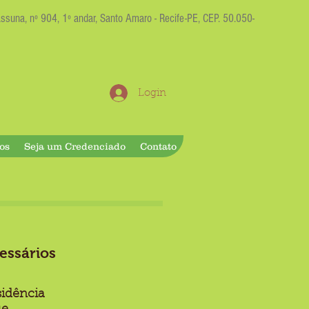
suna, nº 904, 1º andar, Santo Amaro - Recife-PE, CEP. 50.050-
Login
os
Seja um Credenciado
Contato
essários
idência