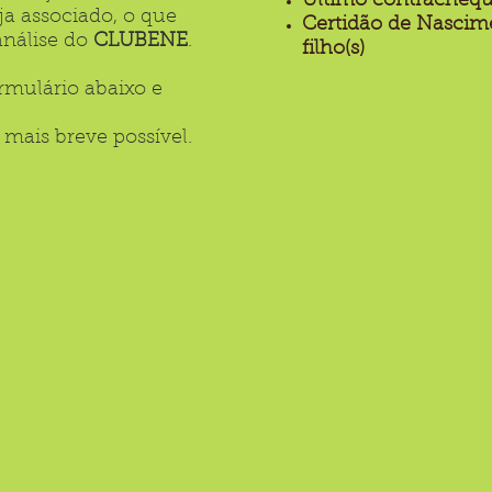
Último contracheq
ja associado, o que
Certidão de Nascim
análise do
CLUBENE
.
filho(s)
rmulário abaixo e
mais breve possível.